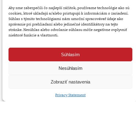
Aby sme zabezpečili čo najlepší zážitok, používame technológie ako sú
cookies, ktoré ukladajú a/alebo pristupujú k informáciám o zariadení.
Súhlas s týmito technológiami nám umožní spracovávať údaje ako
správanie pri prehliadaní alebo jedinečné identifikátory na tejto
stránke. Nesúhlas alebo odvolanie súhlasu môže negatívne ovplyvniť
niektoré funkcie a vlastnosti.
Slovanská reštaurácia je miestom,
kde sa autentická chuť tradičnej
slovanskej kuchyne stretáva s
Súhlasím
pokojnou a príjemnou atmosférou.
Naším cieľom je vytvoriť priestor,
Nesúhlasím
kde si každý môže vychutnať
Zobraziť nastavenia
skutočne dobré jedlo, oddýchnuť si
od ruchu mesta a cítiť sa
Privacy Statement
uvoľnene a vítane.
Veľké parkovisko priamo v