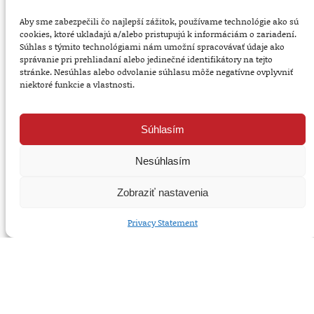
Aby sme zabezpečili čo najlepší zážitok, používame technológie ako sú
cookies, ktoré ukladajú a/alebo pristupujú k informáciám o zariadení.
Súhlas s týmito technológiami nám umožní spracovávať údaje ako
správanie pri prehliadaní alebo jedinečné identifikátory na tejto
stránke. Nesúhlas alebo odvolanie súhlasu môže negatívne ovplyvniť
niektoré funkcie a vlastnosti.
Súhlasím
Nesúhlasím
Zobraziť nastavenia
Ubytovacie balíčky pre
firmy
Privacy Statement
V Hoteli Avion rozumieme firemným
potrebám – preto sme pripravili výhodné
ubytovacie balíčky, ktoré spájajú komfort,